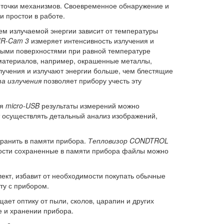
» точки механизмов. Своевременное обнаружение и
и простои в работе.
ем излучаемой энергии зависит от температуры
R-Cam 3
измеряет интенсивность излучения и
зными поверхностями при равной температуре
 материалов, например, окрашенные металлы,
лучения и излучают энергии больше, чем блестящие
а излучения
позволяет прибору учесть эту
ля
micro-USB
результаты измерений можно
 осуществлять детальный анализ изображений,
ранить в памяти прибора.
Тепловизор CONDTROL
ости сохраненные в памяти прибора файлы можно
ект, избавит от необходимости покупать обычные
ту с прибором.
ет оптику от пыли, сколов, царапин и других
е и хранении прибора.