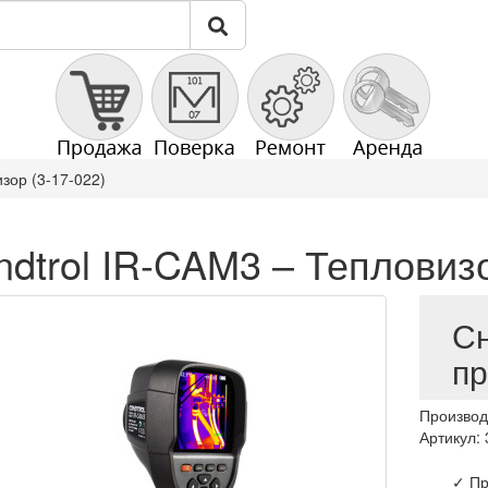
зор (3-17-022)
dtrol IR-CAM3 – Тепловизо
Сн
п
Производ
Артикул: 
✓ Пр