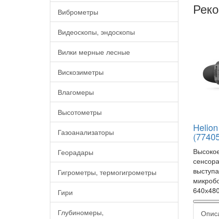
Реко
Виброметры
Видеоскопы, эндоскопы
Вилки мерные лесные
Вискозиметры
Влагомеры
Высотометры
Helio
Газоанализаторы
(77405
Высокое
Георадары
сенсора
выступ
Гигрометры, термогигрометры
микроб
640х480
Гири
Глубиномеры,
Опис