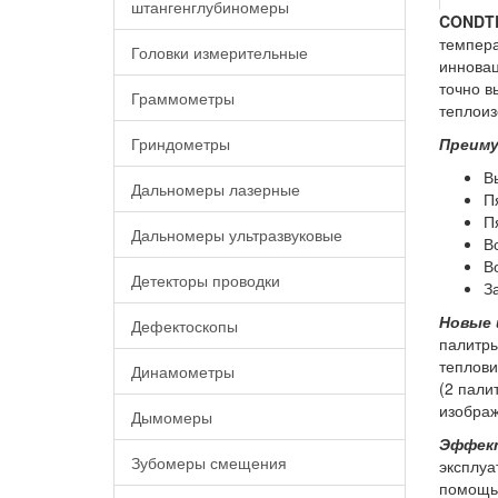
штангенглубиномеры
CONDTR
темпера
Головки измерительные
инновац
точно в
Граммометры
теплоиз
Преим
Гриндометры
В
Дальномеры лазерные
П
П
Дальномеры ультразвуковые
В
В
Детекторы проводки
З
Новые 
Дефектоскопы
палитры
теплов
Динамометры
(2 пали
изображ
Дымомеры
Эффект
Зубомеры смещения
эксплуа
помощью