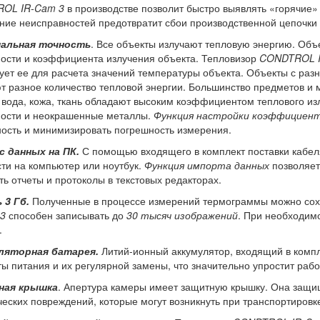
OL IR-Cam 3
в производстве позволит быстро выявлять «горячие
ние неисправностей предотвратит сбои производственной цепочки 
альная точность
. Все объекты излучают тепловую энергию. Объ
ости и коэффициента излучения объекта. Тепловизор
CONDTROL I
ует ее для расчета значений температуры объекта. Объекты с ра
т разное количество тепловой энергии. Большинство предметов и
 вода, кожа, ткань обладают высоким коэффициентом теплового из
ности и неокрашенные металлы.
Функция настройки коэффициент
ость и минимизировать погрешность измерения.
с данных на ПК.
С помощью входящего в комплект поставки кабе
ти на компьютер или ноутбук.
Функция импорта данных
позволяет
ть отчеты и протоколы в текстовых редакторах.
 3 Гб.
Полученные в процессе измерений термограммы можно сох
3
способен записывать до
30 тысяч изображений
. При необходим
.
ляторная батарея.
Литий-ионный аккумулятор, входящий в компл
ы питания и их регулярной замены, что значительно упростит рабо
ная крышка
. Апертура камеры имеет защитную крышку. Она защища
еских повреждений, которые могут возникнуть при транспортировк