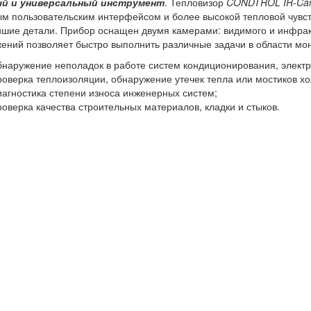
й и универсальный инструмент
. Тепловизор
CONDTROL IR-Ca
м пользовательским интерфейсом и более высокой тепловой чувс
шие детали. Прибор оснащен двумя камерами: видимого и инфрак
ений позволяет быстро выполнить различные задачи в области мон
бнаружение неполадок в работе систем кондиционирования, электро
роверка теплоизоляции, обнаружение утечек тепла или мостиков хо
иагностика степени износа инженерных систем;
роверка качества строительных материалов, кладки и стыков.