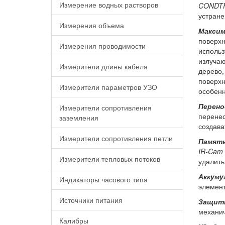
Измерение водных растворов
CONDTR
устране
Измерения объема
Максим
поверхн
Измерения проводимости
использ
излучаю
Измерители длины кабеля
дерево,
поверх
Измерители параметров УЗО
особенн
Перено
Измерители сопротивления
перенес
заземления
создава
Измерители сопротивления петли
Память
IR-Cam 
Измерители тепловых потоков
удалить
Аккуму
Индикаторы часового типа
элемент
Источники питания
Защит
механич
Калибры