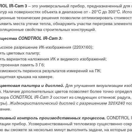
OL IR-Cam 3
– это универсальный прибор, предназначенный для
тур на поверхностях объекта в диапазоне от - 20°C до 300°C. Исп
ионные технические решения позволили оптимизировать стоимост
ыявить места утечки тепла, обнаружить участки перегрева элементо
оляционные свойства строительных конструкций.
ущества
CONDTROL IR-Cam 3
:
ысокое разрешение ИК-изображения (220Х160);
ять цветовых палитр;
ять вариантов наложения ИК и видимого изображений;
строенная память 3 Гб;
озможность переноса результатов измерений на ПК;
ащитная крышка на камере.
цветовая палитра и дисплей.
Для улучшения визуализации изоб
. Наличие дополнительных цветов позволяет более точно определ
изора
CONDTROL IR-Cam 3
состоит из следующих оттенков: радуга,
тры).
Жидкокристаллический дисплей с разрешением 320Х240
поз
ение.
ивный контроль производственных процессов.
CONDTROL IR
тации прибор. Усовершенствованный тепловизор существенно сокр
 вы сможете за несколько минут выполнить задачи, на которые р