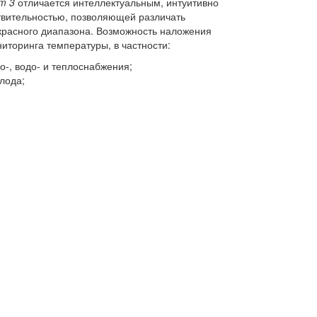
m 3
отличается интеллектуальным, интуитивно
твительностью, позволяющей различать
расного диапазона. Возможность наложения
иторинга температуры, в частности:
-, водо- и теплоснабжения;
лода;