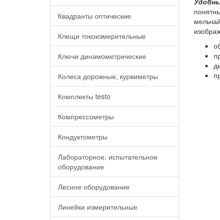
Удобны
понятны
Квадранты оптические
мельчай
изображ
Клещи токоизмерительные
о
п
Ключи динамометрические
д
п
Колеса дорожные, курвиметры
Комплекты testo
Компрессометры
Кондуктометры
Лабораторное, испытательное
оборудование
Лесное оборудование
Линейки измерительные