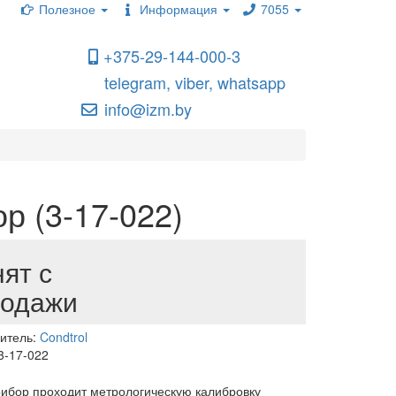
Полезное
Информация
7055
+375-29-144-000-3
telegram, viber, whatsapp
info@izm.by
р (3-17-022)
ят с
родажи
итель:
Condtrol
3-17-022
ибор проходит метрологическую калибровку