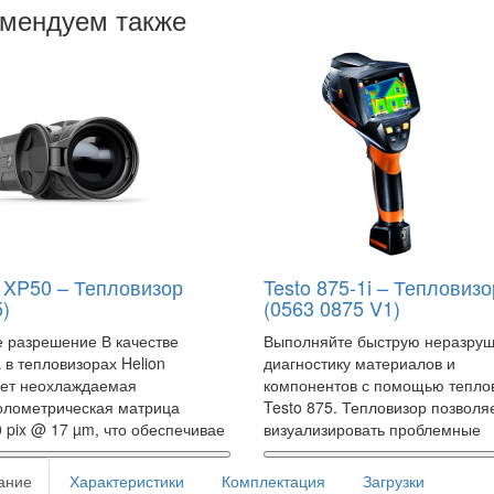
мендуем также
n XP50 – Тепловизор
Testo 875-1i – Тепловизо
)
(0563 0875 V1)
 разрешение В качестве
Выполняйте быструю неразр
 в тепловизорах Helion
диагностику материалов и
ает неохлаждаемая
компонентов с помощью тепло
олометрическая матрица
Testo 875. Тепловизор позволя
 pix @ 17 µm, что обеспечивае
визуализировать проблемные
ание
Характеристики
Комплектация
Загрузки