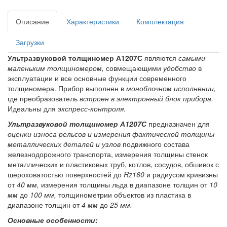
Описание
Характеристики
Комплектация
Загрузки
Ультразвуковой толщиномер А1207С
являются
самыми
маленьким толщиномером,
совмещающими
удобство
в
эксплуатации и все основные функции современного
толщиномера. Прибор выполнен в
моноблочном исполнении,
где преобразователь
встроен в электронный блок прибора.
Идеальны для
экспресс-контроля.
Ультразвуковой толщиномер А1207С
предназначен для
оценки износа рельсов и измерения фактической толщины
металлических деталей и узлов
подвижного состава
железнодорожного транспорта, измерения толщины стенок
металлических и пластиковых труб, котлов, сосудов, обшивок с
шероховатостью поверхностей до
Rz160
и радиусом кривизны
от
40 мм,
измерения толщины льда в диапазоне толщин от
10
мм
до
100 мм,
толщинометрии объектов из пластика в
диапазоне толщин от
4 мм
до
25 мм.
Основные особенности: