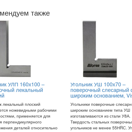
мендуем также
ник УЛП 160х100 –
Угольник УШ 100х70 –
очный лекальный
поверочный слесарный 
ий
широким основанием, Vi
к лекальный плоский
Угольники поверочные слесарн
ется ножевидными рабочими
широким основанием типа УШ
остями, применяется для
изготавливаются из стали У8А.
я перпендикулярного
Твердость стальных поверочны
жения деталей относительно
угольников не менее 55НRС. У