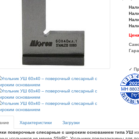
Нал
Нал
Нал
Нал
Цена
Сам
Гара
✓ Пр
ание
Характеристики
Загрузки
ики поверочные слесарные с широким основанием типа УШ
из
ных угольников не менее
55НRС.
Угольники предназначены для
по