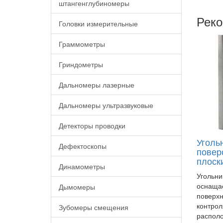
штангенглубиномеры
Реко
Головки измерительные
Граммометры
Гриндометры
Дальномеры лазерные
Дальномеры ультразвуковые
Детекторы проводки
Уголь
Дефектоскопы
повер
плоск
Динамометры
Угольни
оснаща
Дымомеры
поверхн
контрол
Зубомеры смещения
располо