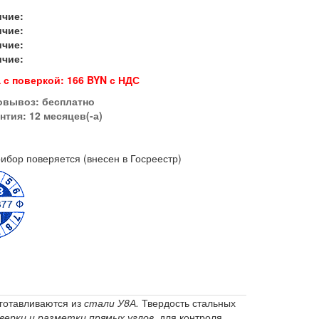
ичие:
ичие:
ичие:
ичие:
 с поверкой: 166 BYN с НДС
овывоз:
бесплатно
нтия: 12 месяцев(-а)
ибор поверяется (внесен в Госреестр)
готавливаются из
стали У8А.
Твердость стальных
верки и разметки прямых углов,
для контроля