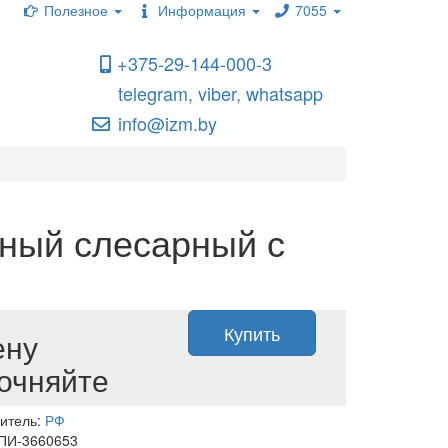
Полезное
Информация
7055
+375-29-144-000-3
telegram, viber, whatsapp
info@izm.by
чный слесарный с
Купить
ену
очняйте
итель:
РФ
 ПИ-3660653