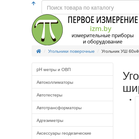
Угольники поверочные
Угольник УШ 60х4
pH метры и ОВП
Уг
Автоколлиматоры
ши
Автотестеры
Автотрансформаторы
Адгезиметры
Аксессуары геодезические