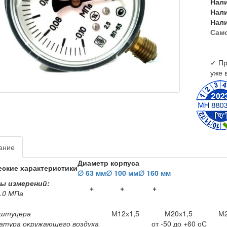
Нал
Нал
Нал
Сам
✓ Пр
уже 
ание
Диаметр корпуса
еские характеристики
∅ 63 мм
∅ 100 мм
∅ 160 мм
ы измерений:
+
+
+
.0 МПа
 штуцера
М12х1,5
М20х1,5
М2
атура окружающего воздуха
от -50 до +60 оС