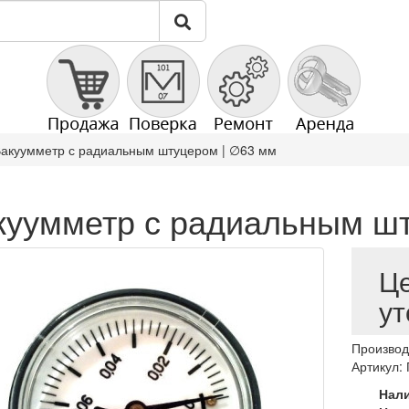
акуумметр с радиальным штуцером | ∅63 мм
куумметр с радиальным шт
Ц
ут
Производ
Артикул:
Нал