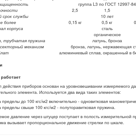
ащищенность
группа L3 по ГОСТ 12997-84
точности
2,5
1,5
й срок службы
10 лет
е более
0,15 кг
0,5 кг
0
ал корпуса
сталь
органическое
, трубчатая пружина
латунь, бронза
-секторный механизм
бронза, латунь, нержавеющая с
блат
алюминиевый сплав, окрашенный в б
и
 работает
 действия приборов основан на уровновешивании измеряемого д
тельного элемента. Используется два вида таких элементов:
а пределы до 100 кгс/м2 включительно - одновитковая манометриче
а пределы свыше 100 кгс/м2 - полуторавитковая пружина.
мое давление через штуцер поступает в полость измерительной п
ма вызывает пропорциональное движение стрелки по шкале.