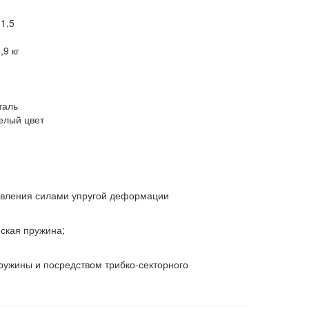
1,5
,9 кг
таль
елый цвет
авления силами упругой деформации
ская пружина;
ружины и посредством трибко-секторного