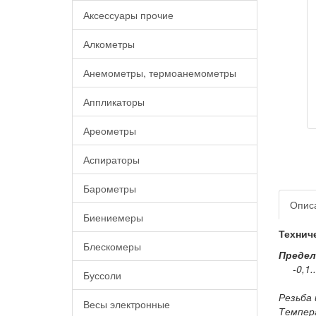
Аксессуары прочие
Алкометры
Анемометры, термоанемометры
Аппликаторы
Ареометры
Аспираторы
Барометры
Опис
Биениемеры
Технич
Блескомеры
Предел
-0,1..
Буссоли
Резьба
Весы электронные
Темпер