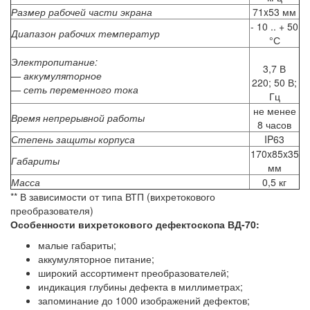
Размер рабочей части экрана
71x53 мм
- 10 .. + 50
Диапазон рабочих температур
°С
Электропитание:
3,7 В
— аккумуляторное
220; 50 В;
— сеть переменного тока
Гц
не менее
Время непрерывной работы
8 часов
Степень защиты корпуса
IP63
170x85x35
Габариты
мм
Масса
0,5 кг
** В зависимости от типа ВТП (вихретокового
преобразователя)
Особенности вихретокового дефектоскопа ВД-70:
малые габариты;
аккумуляторное питание;
широкий ассортимент преобразователей;
индикация глубины дефекта в миллиметрах;
запоминание до 1000 изображений дефектов;