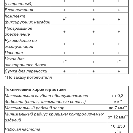
+
+
+
(встроенный)
Блок питания
+
+
+
Комплект
+*
+
+
фиксирующих насадок
Программное
+
+
+
обеспечение
Руководство по
+
+
+
эксплуатации
Паспорт
+
+
+
Чехол для
+*
+
+*
электронного блока
Сумка для переноски
+
+
+
* По заказу потребителя
Технические характеристики
Максимальная глубина обнаруживаемого
от 0,3
дефекта (сталь, алюминиевые сплавы)
мм**
Максимальный рабочий зазор
до 7 мм**
Минимальный радиус кривизны контролируемых
от 12 мм**
изделий
10..250
Рабочая частота
кГц