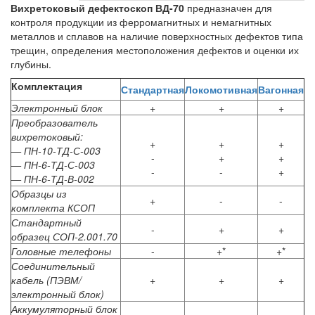
Вихретоковый дефектоскоп ВД-70
предназначен для
контроля продукции из ферромагнитных и немагнитных
металлов и сплавов на наличие поверхностных дефектов типа
трещин, определения местоположения дефектов и оценки их
глубины.
Комплектация
Стандартная
Локомотивная
Вагонная
Электронный блок
+
+
+
Преобразователь
вихретоковый:
+
+
+
— ПН-10-ТД-С-003
-
+
+
— ПН-6-ТД-С-003
-
-
+
— ПН-6-ТД-В-002
Образцы из
+
-
-
комплекта КСОП
Стандартный
-
+
+
образец СОП-2.001.70
Головные телефоны
-
+*
+*
Соединительный
кабель (ПЭВМ/
+
+
+
электронный блок)
Аккумуляторный блок