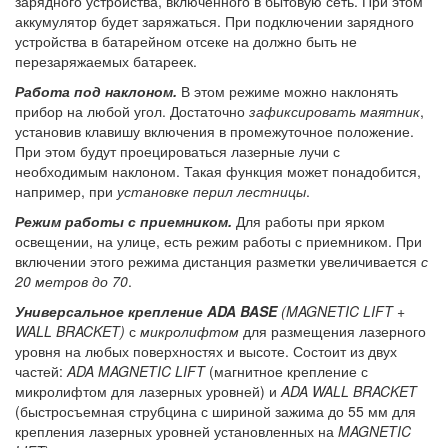
зарядного устройства, включенного в бытовую сеть. При этом
аккумулятор будет заряжаться. При подключении зарядного
устройства в батарейном отсеке на должно быть не
перезаряжаемых батареек.
Работа под наклоном.
В этом режиме можно наклонять
прибор на любой угол. Достаточно
зафиксировать маятник
,
установив клавишу включения в промежуточное положение.
При этом будут проецироваться лазерные лучи с
необходимым наклоном. Такая функция может понадобится,
например, при
установке перил лестницы
.
Режим работы с приемником.
Для работы при ярком
освещении, на улице, есть режим работы с приемником. При
включении этого режима дистанция разметки увеличивается
с
20 метров до 70
.
Универсальное крепление ADA BASE
(MAGNETIC LIFT +
WALL BRACKET)
с
микролифтом
для размещения лазерного
уровня на любых поверхностях и высоте. Состоит из двух
частей:
ADA MAGNETIC LIFT
( магнитное крепление с
микролифтом для лазерных уровней) и
ADA WALL BRACKET
(быстросъемная струбцина с шириной зажима до 55 мм для
крепления лазерных уровней установленных на
MAGNETIC