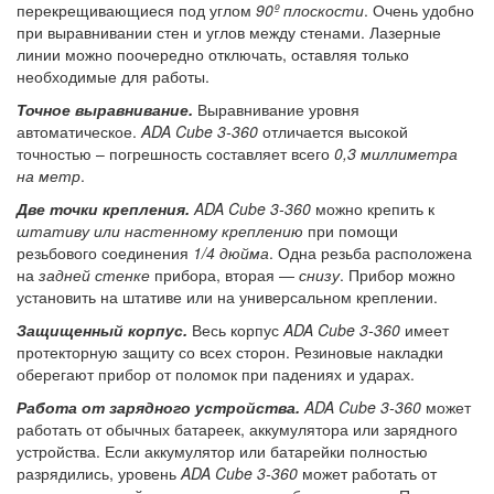
перекрещивающиеся под углом
90º плоскости
. Очень удобно
при выравнивании стен и углов между стенами. Лазерные
линии можно поочередно отключать, оставляя только
необходимые для работы.
Точное выравнивание.
Выравнивание уровня
автоматическое.
ADA Cube 3-360
отличается высокой
точностью – погрешность составляет всего
0,3 миллиметра
на метр
.
Две точки крепления.
ADA Cube 3-360
можно крепить к
штативу или настенному креплению
при помощи
резьбового соединения
1/4 дюйма
. Одна резьба расположена
на
задней стенке
прибора, вторая —
снизу
. Прибор можно
установить на штативе или на универсальном креплении.
Защищенный корпус.
Весь корпус
ADA Cube 3-360
имеет
протекторную защиту со всех сторон. Резиновые накладки
оберегают прибор от поломок при падениях и ударах.
Работа от зарядного устройства.
ADA Cube 3-360
может
работать от обычных батареек, аккумулятора или зарядного
устройства. Если аккумулятор или батарейки полностью
разрядились, уровень
ADA Cube 3-360
может работать от