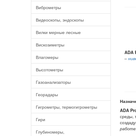
Виброметры
Видеоскопы, эндоскопы
Вилки мерные лесные
Вискозиметры
ADA P
Влагомеры
–
нив
Высотометры
Газоанализаторы
Георадары
Назнач
Гигрометры, термогигрометры
ADA Pr
среды, 
Гири
создаду
работе
Глубиномеры,