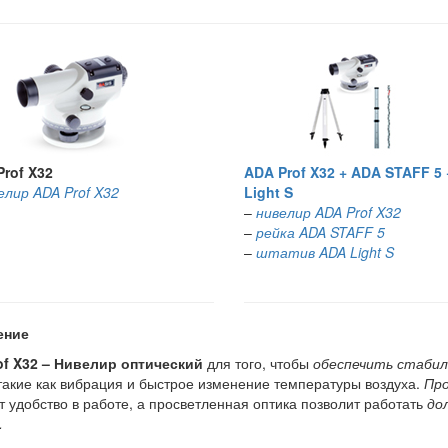
rof X32
ADA Prof X32 + ADA STAFF 5
елир ADA Prof X32
Light S
–
нивелир ADA Prof X32
–
рейка ADA STAFF 5
–
штатив ADA Light S
ение
of X32 – Нивелир оптический
для того, чтобы
обеспечить стабил
такие как вибрация и быстрое изменение температуры воздуха.
Пр
т удобство в работе, а просветленная оптика позволит работать
до
.