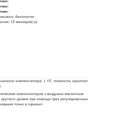
ичие:
ичие:
ичие:
овывоз:
бесплатно
нтия: 12 месяцев(-а)
иапазон компенсатора: ± 15', точность круглого
х
ическим компенсатором с воздушно-магнитным
 круглого уровня при помощи трех регулировочных
ования точно в горизонт.