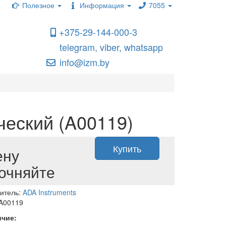
Полезное
Информация
7055
+375-29-144-000-3
telegram, viber, whatsapp
info@izm.by
ческий (A00119)
Купить
ену
очняйте
итель:
ADA Instruments
 A00119
ичие: