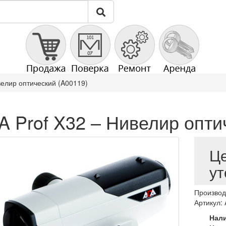
велир оптический (A00119)
A Prof X32 – Нивелир опти
Ц
ут
Производ
Артикул:
Нал