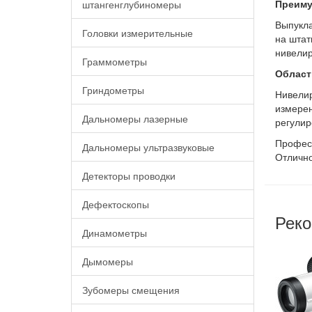
Преиму
штангенглубиномеры
Выпукла
Головки измерительные
на штат
нивелир
Граммометры
Област
Гриндометры
Нивелир
измерен
Дальномеры лазерные
регулир
Професс
Дальномеры ультразвуковые
Отлично
Детекторы проводки
Дефектоскопы
Реко
Динамометры
Дымомеры
Зубомеры смещения