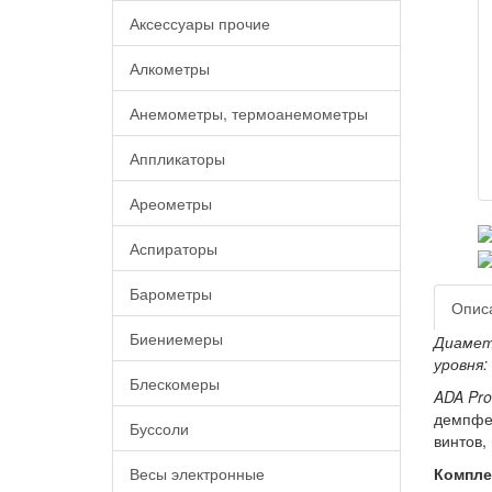
Аксессуары прочие
Алкометры
Анемометры, термоанемометры
Аппликаторы
Ареометры
Аспираторы
Барометры
Опис
Биениемеры
Диаметр
уровня:
Блескомеры
ADA Pro
демпфер
Буссоли
винтов,
Компле
Весы электронные