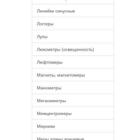
Линейки синусные
Логгеры
Лупы
Люксметры (освещенность)
Люфтомеры
Магниты, магнитомеры
Манометры
Мегаомметры
Межцентромеры
Мерники
Меры длины концевые