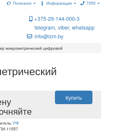
Полезное
Информация
7055
+375-29-144-000-3
telegram, viber, whatsapp
info@izm.by
ер микрометрический цифровой
метрический
Купить
ену
очняйте
итель:
РФ
 ПИ-11557