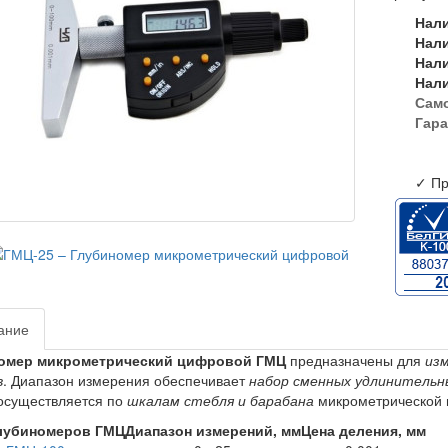
Нал
Нал
Нал
Нал
Сам
Гара
✓ Пр
ание
омер микрометрический цифровой ГМЦ
предназначены для
изм
в
. Диапазон измерения обеспечивает
набор сменных удлинительн
осуществляется по
шкалам стебля и барабана
микрометрической г
лубиномеров ГМЦ
Диапазон измерений, мм
Цена деления, мм