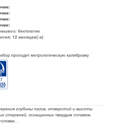
ичие:
ичие:
ичие:
ичие:
овывоз:
бесплатно
нтия: 12 месяцев(-а)
ибор проходит метрологическую калибровку
ерения глубины пазов, отверстий и высоты
ых стержней
, оснащенных твердым сплавом.
оловки. .