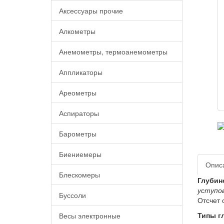
Аксессуары прочие
Алкометры
Анемометры, термоанемометры
Аппликаторы
Ареометры
Аспираторы
Барометры
Биениемеры
Опис
Блескомеры
Глубин
уступо
Буссоли
Отсчет 
Типы г
Весы электронные