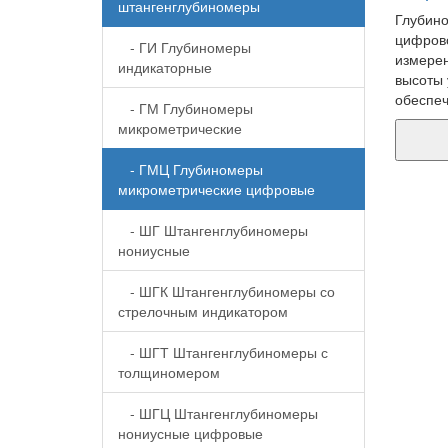
штангенглубиномеры
Глубин
цифров
- ГИ Глубиномеры
измерен
индикаторные
высоты 
обеспеч
- ГМ Глубиномеры
микрометрические
- ГМЦ Глубиномеры
микрометрические цифровые
- ШГ Штангенглубиномеры
нониусные
- ШГК Штангенглубиномеры со
стрелочным индикатором
- ШГТ Штангенглубиномеры с
толщиномером
- ШГЦ Штангенглубиномеры
нониусные цифровые