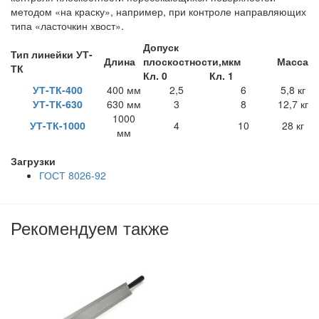
методом «на краску», например, при контроле направляющих
типа «ласточкин хвост».
Допуск
Тип линейки УТ-
Длина
плоскостности,мкм
Масса
ТК
Кл. 0
Кл. 1
УТ-ТК-400
400 мм
2,5
6
5,8 кг
УТ-ТК-630
630 мм
3
8
12,7 кг
1000
УТ-ТК-1000
4
10
28 кг
мм
Загрузки
ГОСТ 8026-92
Рекомендуем также