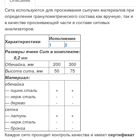
Описание
Сита используются для просеивания сыпучих материалов при
определении гранулометрического состава как вручную, так и
в качестве просеивающей части в составе ситовых
анализаторов.
Исполнение
Характеристики
1
2
Размеры ячеек Сит в комплекте:
0,2
мм
Обечайка, мм
200
300
Высота сита, мм
50
75
Материал:
обечайка
— оцинк.сталь
+
+
— нерж.сталь
-
-
— дерево
-
-
сетка
— латунь
+
+
— нерж.сталь
-
-
— бронза
-
-
Каждое сито проходит контроль качества и имеет
сертификат