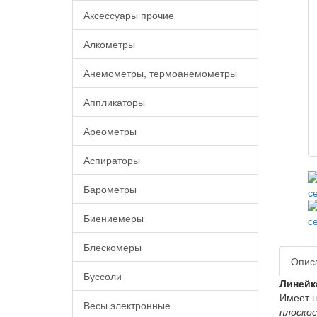
Аксессуары прочие
Алкометры
Анемометры, термоанемометры
Аппликаторы
Ареометры
Аспираторы
Барометры
Биениемеры
Блескомеры
Опис
Буссоли
Линейк
Имеет ш
Весы электронные
плоско