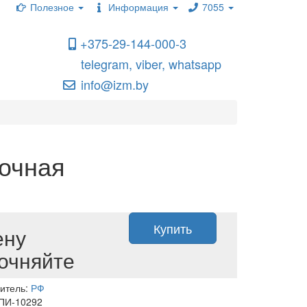
Полезное
Информация
7055
+375-29-144-000-3
telegram, viber, whatsapp
info@izm.by
рочная
Купить
ену
очняйте
итель:
РФ
 ПИ-10292