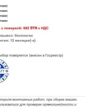
ичие:
ичие:
ичие:
ичие:
 с поверкой: 682 BYN с НДС
овывоз:
бесплатно
нтия: 12 месяцев(-а)
ибор поверяется (внесен в Госреестр)
нтроля монтажных работ
, при сборке машин.
ользоваться для проверки
прямолинейности и