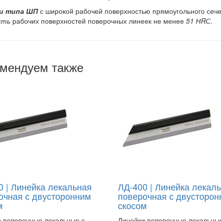
и типа ШП
с широкой рабочей поверхностью прямоугольного сеч
сть
рабочих поверхностей поверочных линеек не менее
51 НRС
.
мендуем также
0 | Линейка лекальная
ЛД-400 | Линейка лекал
очная с двусторонним
поверочная с двусторон
м
скосом
 поверочные лекальные с
Линейки поверочные лекальны