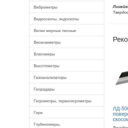
Линейк
Виброметры
Твердо
Видеоскопы, эндоскопы
Вилки мерные лесные
Реко
Вискозиметры
Влагомеры
Высотометры
Газоанализаторы
Георадары
Гигрометры, термогигрометры
ЛД-50
Гири
повер
скосо
Глубиномеры,
Линейки