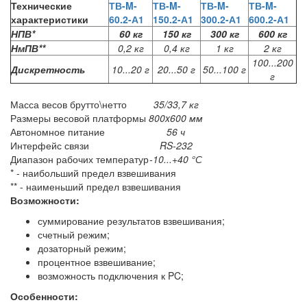
Технические
ТВ-M-
ТВ-M-
ТВ-M-
ТВ-M-
характеристики
60.2-А1
150.2-А1
300.2-А1
600.2-А1
НПВ*
60 кг
150 кг
300 кг
600 кг
НмПВ**
0,2 кг
0,4 кг
1 кг
2 кг
100...200
Дискретность
10...20 г
20...50 г
50...100 г
г
Масса весов брутто\нетто
35/33,7 кг
Размеры весовой платформы
800x600 мм
Автономное питание
56 ч
Интерфейс связи
RS-232
Диапазон рабочих температур
-10...+40 °С
* - наибольший предел взвешивания
** - наименьший предел взвешивания
Возможности:
суммирование результатов взвешивания;
счетный режим;
дозаторный режим;
процентное взвешивание;
возможность подключения к PC;
Особенности: