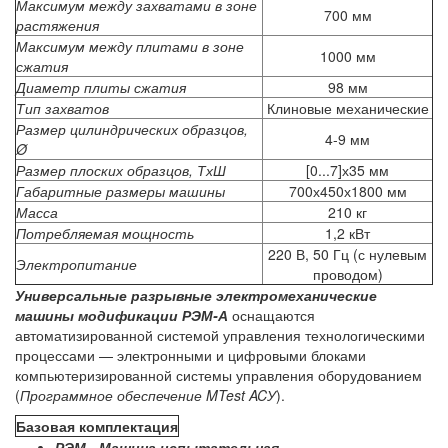
Максимум между захватами в зоне
700 мм
растяжения
Максимум между плитами в зоне
1000 мм
сжатия
Диаметр плиты сжатия
98 мм
Тип захватов
Клиновые механические
Размер цилиндрических образцов,
4-9 мм
Ø
Размер плоских образцов, ТхШ
[0...7]х35 мм
Габаритные размеры машины
700х450х1800 мм
Масса
210 кг
Потребляемая мощность
1,2 кВт
220 В, 50 Гц (с нулевым
Электропитание
проводом)
Универсальные разрывные электромеханические
машины модификации РЭМ-А
оснащаются
автоматизированной системой управления технологическими
процессами — электронными и цифровыми блоками
компьютеризированной системы управления оборудованием
(
Программное обеспечение MTest ACУ
).
Базовая комплектация
РЭМ - Машина испытательная