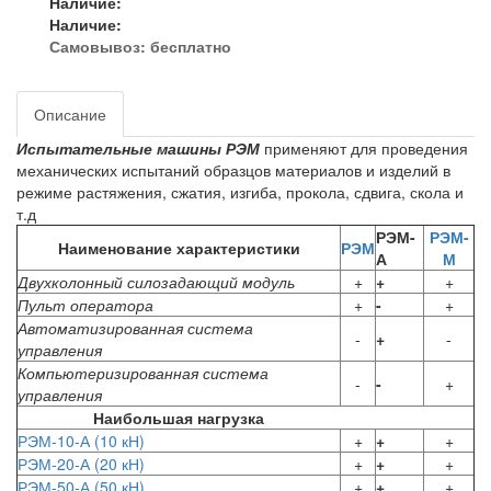
Наличие:
Наличие:
Самовывоз:
бесплатно
Описание
Испытательные машины РЭМ
применяют для проведения
механических испытаний образцов материалов и изделий в
режиме растяжения, сжатия, изгиба, прокола, сдвига, скола и
т.д
РЭМ-
РЭМ-
Наименование характеристики
РЭМ
А
М
Двухколонный силозадающий модуль
+
+
+
Пульт оператора
+
-
+
Автоматизированная система
-
+
-
управления
Компьютеризированная система
-
-
+
управления
Наибольшая нагрузка
РЭМ-10-А (10 кН)
+
+
+
РЭМ-20-А (20 кН)
+
+
+
РЭМ-50-А (50 кН)
+
+
+