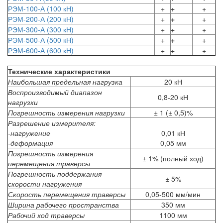
РЭМ-100-А (100 кН)
+
+
+
РЭМ-200-А (200 кН)
+
+
+
РЭМ-300-А (300 кН)
+
+
+
РЭМ-500-А (500 кН)
+
+
+
РЭМ-600-А (600 кН)
+
+
+
Технические характеристики
Наибольшая предельная нагрузка
20 кН
Воспроизводимый диапазон
0,8-20 кН
нагрузки
Погрешность измерения нагрузки
± 1 (± 0,5)%
Разрешение измерителя:
-нагружение
0,01 кН
-деформация
0,05 мм
Погрешность измерения
± 1% (полный ход)
перемещения траверсы
Погрешность поддержания
± 5%
скорости нагружения
Скорость перемещения траверсы
0,05-500 мм/мин
Ширина рабочего пространства
350 мм
Рабочий ход траверсы
1100 мм