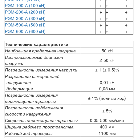
РЭМ-100-А (100 кН)
+
+
+
РЭМ-200-А (200 кН)
+
+
+
РЭМ-300-А (300 кН)
+
+
+
РЭМ-500-А (500 кН)
+
+
+
РЭМ-600-А (600 кН)
+
+
+
Технические характеристики
Наибольшая предельная нагрузка
50 кН
Воспроизводимый диапазон
2-50 кН
нагрузки
Погрешность измерения нагрузки
± 1 (± 0,5)%
Разрешение измерителя:
-нагружение
0,01 кН
-деформация
0,05 мм
Погрешность измерения
± 1% (полный ход)
перемещения траверсы
Погрешность поддержания
± 5%
скорости нагружения
Скорость перемещения траверсы
0,05-500 мм/мин
Ширина рабочего пространства
400 мм
Рабочий ход траверсы
1100 мм