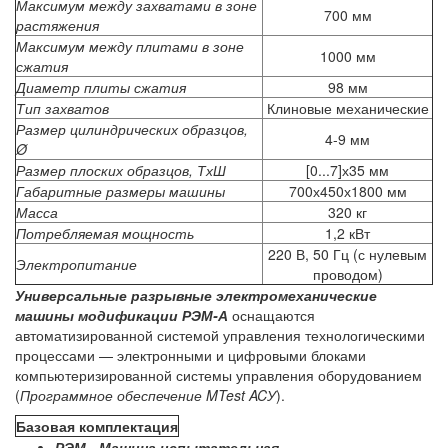
Максимум между захватами в зоне
700 мм
растяжения
Максимум между плитами в зоне
1000 мм
сжатия
Диаметр плиты сжатия
98 мм
Тип захватов
Клиновые механические
Размер цилиндрических образцов,
4-9 мм
Ø
Размер плоских образцов, ТхШ
[0...7]х35 мм
Габаритные размеры машины
700х450х1800 мм
Масса
320 кг
Потребляемая мощность
1,2 кВт
220 В, 50 Гц (с нулевым
Электропитание
проводом)
Универсальные разрывные электромеханические
машины модификации РЭМ-А
оснащаются
автоматизированной системой управления технологическими
процессами — электронными и цифровыми блоками
компьютеризированной системы управления оборудованием
(
Программное обеспечение MTest ACУ
).
Базовая комплектация
РЭМ - Машина испытательная