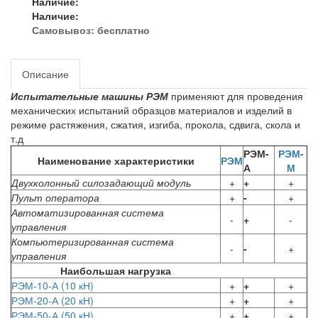
Наличие:
Наличие:
Самовывоз:
бесплатно
Описание
Испытательные машины РЭМ
применяют для проведения
механических испытаний образцов материалов и изделий в
режиме растяжения, сжатия, изгиба, прокола, сдвига, скола и
т.д
РЭМ-
РЭМ-
Наименование характеристики
РЭМ
А
М
Двухколонный силозадающий модуль
+
+
+
Пульт оператора
+
-
+
Автоматизированная система
-
+
-
управления
Компьютеризированная система
-
-
+
управления
Наибольшая нагрузка
РЭМ-10-А (10 кН)
+
+
+
РЭМ-20-А (20 кН)
+
+
+
РЭМ-50-А (50 кН)
+
+
+